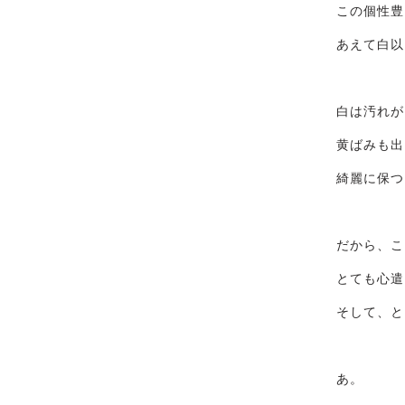
この個性豊
あえて白以
白は汚れが
黄ばみも出
綺麗に保つ
だから、こ
とても心遣
そして、と
あ。